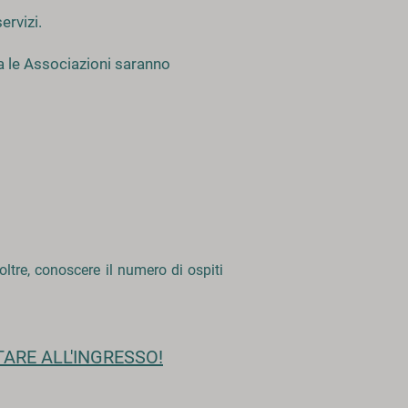
ervizi.
ma le Associaz
ioni saranno
ltre, conoscere il numero di ospiti
TARE ALL'INGRESSO!