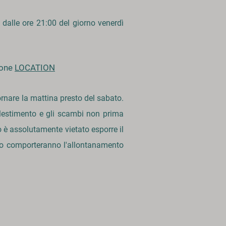
 dalle ore
21:00 del gior
no venerdì
ione
LOCATION
ornare la mattina presto del sabato.
allestimento e gli scambi non prima
 è assolutamente vietato esporre il
izio comporteranno l'allontanamento