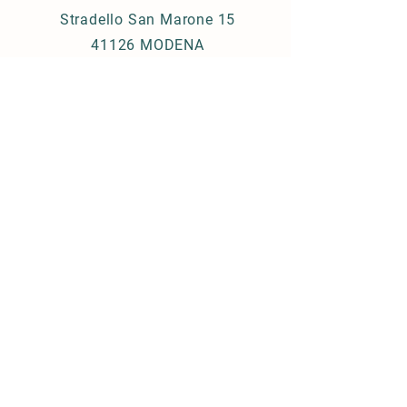
Stradello San Marone 15
41126 MODENA
Whatsapp
+39 371
516 8993
CF
94128950360
ARI MODENA APS partecipa al
CRER,
Comitato Regionale Emilia
Romagna
, come locale
espressione dei Radioamatori del