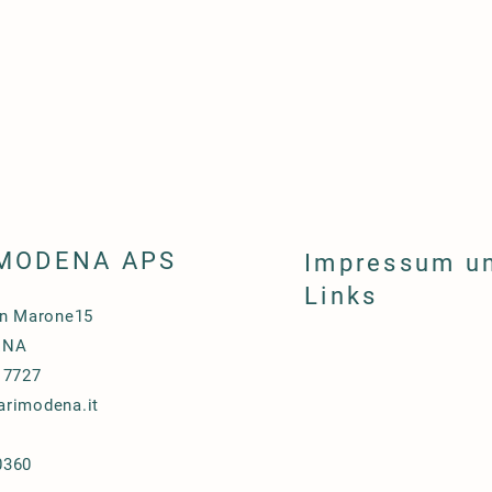
 MODENA APS
Impressum u
Links
an Marone15
ENA
 7727
rimodena.it
0360